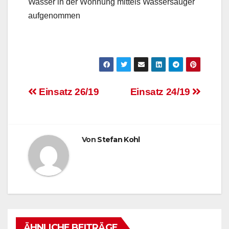
Wasser in der Wohnung mittels Wassersauger
aufgenommen
Beitragsnavigation
Einsatz 26/19
Einsatz 24/19
Von
Stefan Kohl
ÄHNLICHE BEITRÄGE