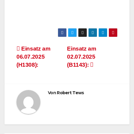
Beitragsnavigation
Einsatz am
Einsatz am
06.07.2025
02.07.2025
(H1308):
(B1143):
Von
Robert Tews