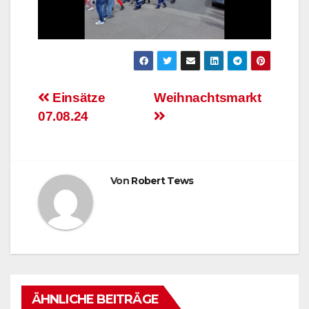
Beitragsnavigation
Einsätze
Weihnachtsmarkt
07.08.24
Von
Robert Tews
ÄHNLICHE BEITRÄGE